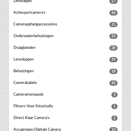
Lenskapjes
27
Actiesportcamera's
46
Cameraophangaccessoires
31
Onderwaterbehuizingen
35
Draagbanden
28
Lensdoppen
39
Behuizingen
18
Camerakabels
45
Cameramonopods
3
Flitsers Voor Fotostudio
1
Direct Klaar Camera's
2
Accugrepen Digitale Camera
10