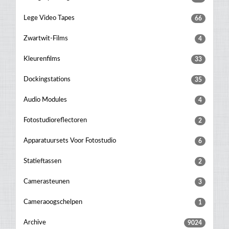
Lege Video Tapes
66
Zwartwit-Films
4
Kleurenfilms
33
Dockingstations
35
Audio Modules
4
Fotostudioreflectoren
2
Apparatuursets Voor Fotostudio
6
Statieftassen
2
Camerasteunen
3
Cameraoogschelpen
1
Archive
9024