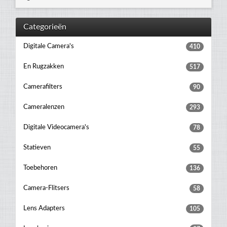
Categorieën
Digitale Camera's
410
En Rugzakken
517
Camerafilters
90
Cameralenzen
293
Digitale Videocamera's
78
Statieven
55
Toebehoren
136
Camera-Flitsers
58
Lens Adapters
105