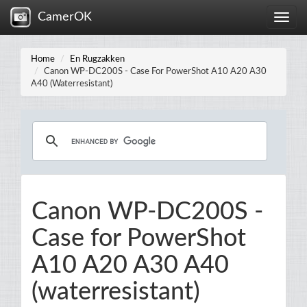
CamerOK
Toggle
naviga
Home
En Rugzakken
Canon WP-DC200S - Case For PowerShot A10 A20 A30
A40 (waterresistant)
Canon WP-DC200S -
Case for PowerShot
A10 A20 A30 A40
(waterresistant)